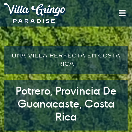
Saltar
al
contenido
UNA VILLA PERFECTA EN COSTA
RICA
Potrero, Provincia De
Guanacaste, Costa
Rica