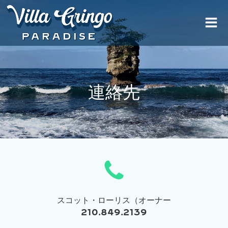
コ
ン
テ
ン
ツ
へ
ス
キ
連絡先
ッ
プ
スコット・ローリス（オーナー
210.849.2139